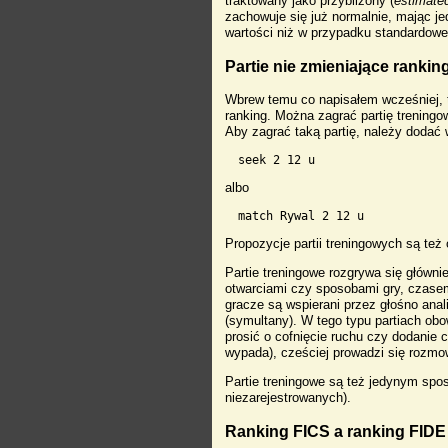
traktowany jako przybliżony (
estimate
zachowuje się już normalnie, mając je
wartości niż w przypadku standardowe
Partie nie zmieniające rankin
Wbrew temu co napisałem wcześniej, t
ranking. Można zagrać partię treningo
Aby zagrać taką partię, należy dodać
seek 2 12 u
albo
match Rywal 2 12 u
Propozycje partii treningowych są też
Partie treningowe rozgrywa się główn
otwarciami czy sposobami gry, czase
gracze są wspierani przez głośno ana
(symultany). W tego typu partiach ob
prosić o cofnięcie ruchu czy dodanie 
wypada), cześciej prowadzi się rozmo
Partie treningowe są też jedynym sp
niezarejestrowanych).
Ranking FICS a ranking FIDE