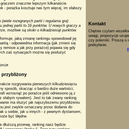
 graczem znacznie lepszym kilkanaście.
ek - porażka kosztuje nas tym więcej, im słabszy
(wiele rozegranych partii i regularna gra)
Kontakt
jednej partii to 16 punktów. U nowych graczy a
rze, możliwe są skoki o kilkadziesiąt punktów.
Chętnie czytam wszelki
uwagi, propozycje uzupe
nformuje, jaką zmianę rankingu spowodował jej
czy polemiki. Proszę o 
rtią - odpowiednia informacja (jak zmieni się
podsyłanie.
y remisie a jak przy porażce) pojawia się gdy
K
ych zaś sytuacjach można się posłużyć
donim
 przybliżony
rakcie rozgrywania pierwszych kilkudziesięciu
czny sposób, skacząc o bardzo duże wartości,
afi wzrosnąć po porażce jeśli odniesiono ją z
z słabym rywalem). Jest to tak zwany ranking
owanie ma służyć jak najszybszemu przybliżeniu
ypu jest zwykle oznaczany przez dodanie do
tak u siebie, jak u innych - z pewnym dystansem,
może być błędne.
ie dłuższą przerwę, ranking nasz będzie