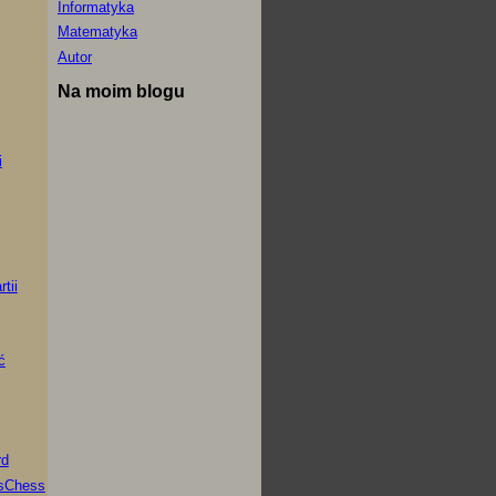
Informatyka
Matematyka
Autor
Na moim blogu
i
tii
ć
rd
asChess