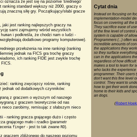
ci oznacza że jest się na poziomie 'średniego'
t ranking standard większy niż 2000, graczy o
Cytat dnia
ntują znaczną siłę gry. Początkujący/słabi gracze
Instead on focusing on fo
implementation-model de
focus on covering all the 
jaki jest ranking najlepszych graczy na
They sacrifice ease of use
zycję sami zajmujemy wśród wszystkich
of the fine level of control 
d
i podkreśla, że chodzi nam o ludzi -
human
system is capable of allow
e uwzględniają dodatkowo programy komputerowe).
Programmers (...) often w
incredible amounts of cont
dniego przełożenia na inne rankingi (ranking
the applications they work
so they surface everything
Niemniej jednak na FICS gra trochę graczy
can in the applications the
 wiadomo, ich ranking FIDE jest zwykle trochę
regardless of how difficult 
z FICS.
makes a tool to learn for
who lacks the experience 
ng
programmer. Their users t
don't want this fine level o
control. They want to und
eć: ranking zwycięzcy rośnie, ranking
how to get their work don
ż jednak od dodatkowych czynników:
home to their kids and sp
an dogs.
ygraną z graczem o wyższym od naszego
 wygraną z graczem teoretycznie od nas
(
Robert Hoekm
m nieco zarobimy, remisując z słabszym nieco
ii - ranking gracza grającego dużo i często
acza grającego mało i rzadko (parametr
lecenia
- jest to tak zwane
).
finger
RD
ę z graczem zbliżonego do naszego poziomu