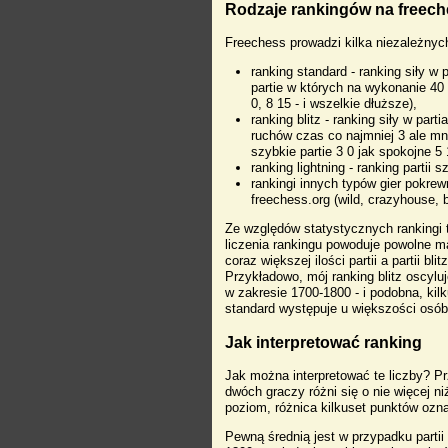
Rodzaje rankingów na freec
Freechess prowadzi kilka niezależnych
ranking standard - ranking siły w
partie w których na wykonanie 40 
0, 8 15 - i wszelkie dłuższe),
ranking blitz - ranking siły w par
ruchów czas co najmniej 3 ale mn
szybkie partie 3 0 jak spokojne 5 
ranking lightning - ranking partii 
rankingi innych typów gier pokr
freechess.org (wild, crazyhouse, 
Ze względów statystycznych rankingi t
liczenia rankingu powoduje powolne m
coraz większej ilości partii a partii bl
Przykładowo, mój ranking blitz oscylu
w zakresie 1700-1800 - i podobna, kil
standard występuje u większości osób
Jak interpretować ranking
Jak można interpretować te liczby? P
dwóch graczy różni się o nie więcej ni
poziom, różnica kilkuset punktów oz
Pewną średnią jest w przypadku parti