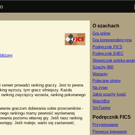
go
O szachach
Gra online
Gra korespondencyjna
Podręcznik FICS
Podręcznik E4EC
bliżony
Słowniczek polsko-angie
Szachy 960
Warianty
Polecane strony
i serwer prowadzi ranking graczy. Jest to pewna
Na żywo
nking wyższy, tym gracz silniejszy. Każda
Jakie szachy kupić
 - ranking zwycięzcy wzrasta, ranking pokonanego
WatchBot
SmTuning
wienie graczom dobierania sobie przeciwników -
asnego rankingu mamy pewność wyrównanej
Podręcznik FICS
rowania poziomu własnej gry. Jeśli nasz ranking
stępy. Jeśli maleje, warto się zastanowić,
Przygotowanie
Pierwsze logowanie