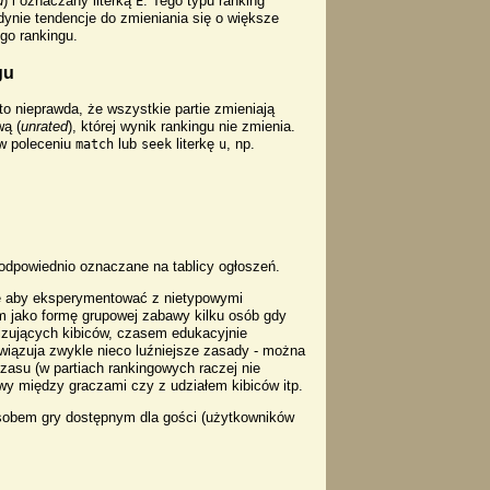
d
) i oznaczany literką
. Tego typu ranking
E
dynie tendencje do zmieniania się o większe
go rankingu.
gu
o nieprawda, że wszystkie partie zmieniają
wą (
unrated
), której wynik rankingu nie zmienia.
 w poleceniu
lub
literkę
, np.
match
seek
u
 odpowiednio oznaczane na tablicy ogłoszeń.
ie aby eksperymentować z nietypowymi
m jako formę grupowej zabawy kilku osób gdy
lizujących kibiców, czasem edukacyjnie
owiązuja zwykle nieco luźniejsze zasady - można
czasu (w partiach rankingowych raczej nie
wy między graczami czy z udziałem kibiców itp.
osobem gry dostępnym dla gości (użytkowników