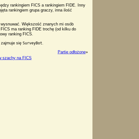
iędzy rankingiem FICS a rankingiem FIDE. Inny
bjęta rankingiem grupa graczy, inna ilość
k wysnuwać. Większość znanych mi osób
 FICS ma ranking FIDE trochę (od kilku do
dowy ranking FICS.
 zajmuje się
.
SurveyBot
Partie odłożone
»
w szachy na FICS