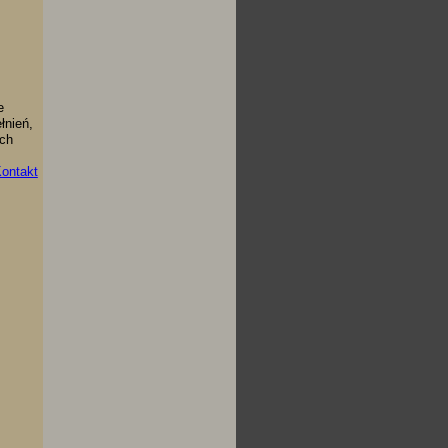
e
łnień,
ich
ontakt