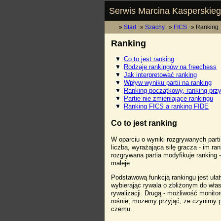
Serwis Marcina Kasperskie
Start
Szachy
FICS
Ranking
Ranking
Co to jest ranking
Rodzaje rankingów na freechess
Jak interpretować ranking
Wpływ wyniku partii na ranking
Ranking początkowy, ranking przy
Partie nie zmieniające rankingu
Ranking FICS a ranking FIDE
Co to jest ranking
W oparciu o wyniki rozgrywanych parti
liczba, wyrażająca siłę gracza - im ra
rozgrywana partia modyfikuje ranking
maleje.
Podstawową funkcją rankingu jest ułat
wybierając rywala o zbliżonym do wł
rywalizacji. Drugą - możliwość monito
rośnie, możemy przyjąć, że czynimy po
czemu.