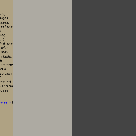
cus,
signs
bases.
 in favor
a
ing.
ant
rol over
 with,
 they
y build,
it
 someone
of a
ypically
f
erstand
e and go
ouses
an, jr.
)