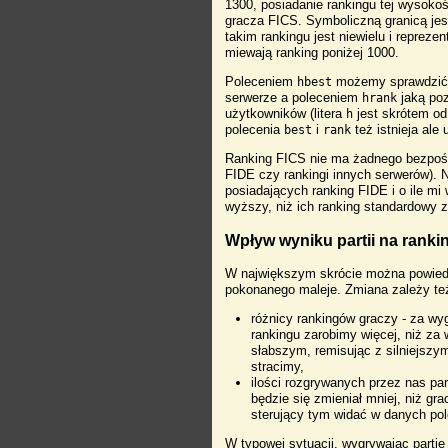
1300, posiadanie rankingu tej wysokoś
gracza FICS. Symboliczną granicą jes
takim rankingu jest niewielu i repreze
miewają ranking poniżej 1000.
Poleceniem
możemy sprawdzić, 
hbest
serwerze a poleceniem
jaką po
hrank
użytkowników (litera
jest skrótem o
h
polecenia
i
też istnieja al
best
rank
Ranking FICS nie ma żadnego bezpośre
FIDE czy rankingi innych serwerów). 
posiadających ranking FIDE i o ile mi
wyższy, niż ich ranking standardowy 
Wpływ wyniku partii na ranki
W największym skrócie można powiedzi
pokonanego maleje. Zmiana zależy te
różnicy rankingów graczy - za w
rankingu zarobimy więcej, niż za
słabszym, remisując z silniejszy
stracimy,
ilości rozgrywanych przez nas part
będzie się zmieniał mniej, niż gr
sterujący tym widać w danych po
W typowej sytuacji, wygrywając parti