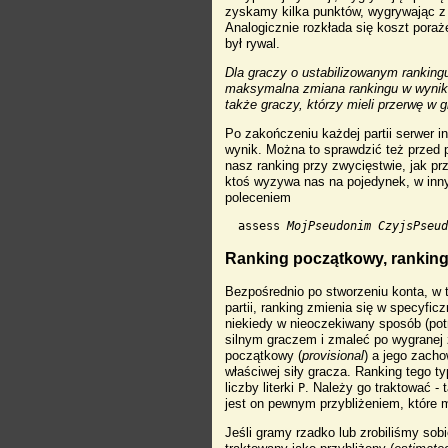
zyskamy kilka punktów, wygrywając z
Analogicznie rozkłada się koszt poraż
był rywal.
Dla graczy o ustabilizowanym rankingu 
maksymalna zmiana rankingu w wyniku 
także graczy, którzy mieli przerwę w g
Po zakończeniu każdej partii serwer i
wynik. Można to sprawdzić też przed pa
nasz ranking przy zwycięstwie, jak prz
ktoś wyzywa nas na pojedynek, w inn
poleceniem
assess 
MojPseudonim
CzyjsPseu
Ranking początkowy, ranking
Bezpośrednio po stworzeniu konta, w t
partii, ranking zmienia się w specyfi
niekiedy w nieoczekiwany sposób (potr
silnym graczem i zmaleć po wygranej 
początkowy (
provisional
) a jego zach
właściwej siły gracza. Ranking tego t
liczby literki
. Należy go traktować - 
P
jest on pewnym przybliżeniem, które 
Jeśli gramy rzadko lub zrobiliśmy sob