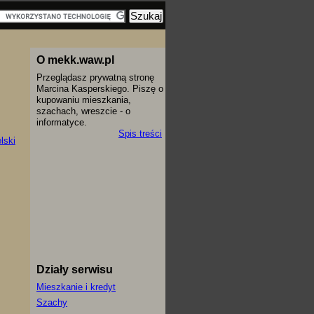
O mekk.waw.pl
Przeglądasz prywatną stronę
Marcina Kasperskiego. Piszę o
kupowaniu mieszkania,
szachach, wreszcie - o
informatyce.
Spis treści
lski
Działy serwisu
Mieszkanie i kredyt
Szachy