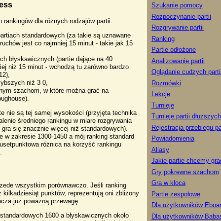
hess
Szukanie pomocy
Rozpoczynanie partii
 rankingów dla różnych rodzajów partii:
Rozgrywanie partii
 partiach standardowych (za takie są uznawane
Ranking
ruchów jest co najmniej 15 minut - takie jak 15
Partie odłożone
tiach błyskawicznych (partie dające na 40
Analizowanie partii
iej niż 15 minut - wchodzą tu zarówno bardzo
Oglądanie cudzych parti
12),
szybszych niż 3 0,
Rozmówki
ewnym szachom, w które można grać na
Lekcje
bughouse).
Turnieje
e nie są tej samej wysokości (przyjęta technika
Turnieje partii dłuższych
alenie średniego rankingu w miarę rozgrywania
Rejestracja przebiegu par
itz gra się znacznie więcej niż standardowych).
je w zakresie 1300-1450 a mój ranking standard
Powiadomienia
kusetpunktowa różnica na korzyść rankingu
Aliasy
.
Jakie partie chcemy gra
Gry pokrewne szachom
Gra w kloca
rzede wszystkim porównawczo. Jeśli ranking
ż kilkadziesiąt punktów, reprezentują oni zbliżony
Partie zespołowe
nacza już poważną przewagę.
Dla użytkowników Eboa
i standardowych 1600 a błyskawicznych około
Dla użytkowników Bab