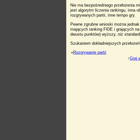
Nie ma bezpośredniego przełożenia m
jest algorytm liczenia rankingu, inna o
rozgrywanych partii, inne tempo gry.
Pewne zgrubne wnioski można jedna
mających ranking FIDE i grających na
dwustu punktów) wyższy, niż standar
Szukaniem dokładniejszych przełożeń
«
Rozgrywanie partii
↑
Graj 