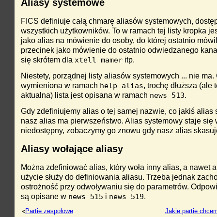
Aliasy systemowe
FICS definiuje całą chmarę aliasów systemowych, dostę
wszystkich użytkowników. To w ramach tej listy kropka je
jako alias na mówienie do osoby, do której ostatnio mówi
przecinek jako mówienie do ostatnio odwiedzanego kana
się skrótem dla
itp.
xtell mamer
Niestety, porządnej listy aliasów systemowych ... nie ma.
wymieniona w ramach
, trochę dłuższa (ale 
help alias
aktualna) lista jest opisana w ramach
.
news 513
Gdy zdefiniujemy alias o tej samej nazwie, co jakiś alias
nasz alias ma pierwszeństwo. Alias systemowy staje się
niedostępny, zobaczymy go znowu gdy nasz alias skasu
Aliasy wołające aliasy
Można zdefiniować alias, który woła inny alias, a nawet a
użycie służy do definiowania aliasu. Trzeba jednak zac
ostrożność przy odwoływaniu się do parametrów. Odpowi
są opisane w
i
.
news 515
news 519
«
Partie zespołowe
Jakie partie chcem