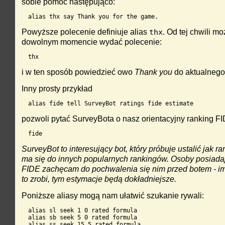
sobie pomóc następująco:
alias thx say Thank you for the game.
Powyższe polecenie definiuje alias
. Od tej chwili m
thx
dowolnym momencie wydać polecenie:
thx
i w ten sposób powiedzieć owo
Thank you
do aktualnego
Inny prosty przykład
alias fide tell SurveyBot ratings fide estimate
pozwoli pytać SurveyBota o nasz orientacyjny ranking F
fide
SurveyBot to interesujący bot, który próbuje ustalić jak r
ma się do innych popularnych rankingów. Osoby posiada
FIDE zachęcam do pochwalenia się nim przed botem - i
to zrobi, tym estymacje będą dokładniejsze.
Poniższe aliasy mogą nam ułatwić szukanie rywali:
alias sl seek 1 0 rated formula

alias sb seek 5 0 rated formula

alias ss seek 15 5 rated formula