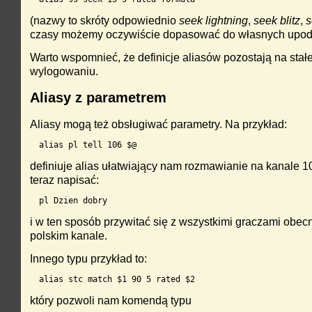
(nazwy to skróty odpowiednio
seek lightning
,
seek blitz
,
s
czasy możemy oczywiście dopasować do własnych upod
Warto wspomnieć, że definicje aliasów pozostają na stałe
wylogowaniu.
Aliasy z parametrem
Aliasy mogą też obsługiwać parametry. Na przykład:
alias pl tell 106 $@
definiuje alias ułatwiający nam rozmawianie na kanale 
teraz napisać:
pl Dzien dobry
i w ten sposób przywitać się z wszystkimi graczami obec
polskim kanale.
Innego typu przykład to:
alias stc match $1 90 5 rated $2
który pozwoli nam komendą typu