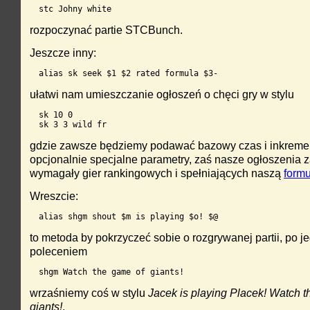
stc Johny white
rozpoczynać partie STCBunch.
Jeszcze inny:
alias sk seek $1 $2 rated formula $3-
ułatwi nam umieszczanie ogłoszeń o chęci gry w stylu
sk 10 0

sk 3 3 wild fr
gdzie zawsze będziemy podawać bazowy czas i inkreme
opcjonalnie specjalne parametry, zaś nasze ogłoszenia
wymagały gier rankingowych i spełniających naszą
formu
Wreszcie:
alias shgm shout $m is playing $o! $@
to metoda by pokrzyczeć sobie o rozgrywanej partii, po j
poleceniem
shgm Watch the game of giants!
wrzaśniemy coś w stylu
Jacek is playing Placek! Watch t
giants!
.