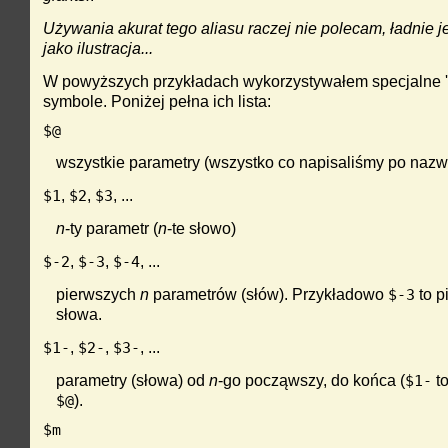
Używania akurat tego aliasu raczej nie polecam, ładnie 
jako ilustracja...
W powyższych przykładach wykorzystywałem specjalne '
symbole. Poniżej pełna ich lista:
$@
wszystkie parametry (wszystko co napisaliśmy po nazwi
,
,
, ...
$1
$2
$3
n
-ty parametr (
n
-te słowo)
,
,
, ...
$-2
$-3
$-4
pierwszych
n
parametrów (słów). Przykładowo
to p
$-3
słowa.
,
,
, ...
$1-
$2-
$3-
parametry (słowa) od
n
-go począwszy, do końca (
to
$1-
).
$@
$m