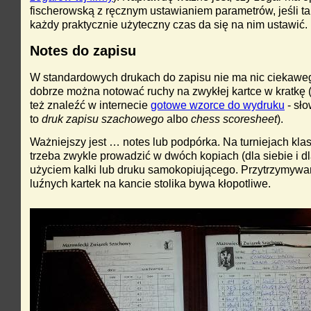
fischerowską z ręcznym ustawianiem parametrów, jeśli ta
każdy praktycznie użyteczny czas da się na nim ustawić.
Notes do zapisu
W standardowych drukach do zapisu nie ma nic ciekawe
dobrze można notować ruchy na zwykłej kartce w kratkę 
też znaleźć w internecie
gotowe wzorce do wydruku
- sł
to
druk zapisu szachowego
albo
chess scoresheet
).
Ważniejszy jest … notes lub podpórka. Na turniejach kla
trzeba zwykle prowadzić w dwóch kopiach (dla siebie i dl
użyciem kalki lub druku samokopiującego. Przytrzymywa
luźnych kartek na kancie stolika bywa kłopotliwe.