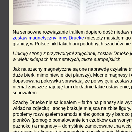
Na sensowne rozwiązanie trafiłem dopiero dość niedawn
zestaw magnetyczny firmy Drueke
(niestety musiałem go
granicy, w Polsce nikt takich ani podobnych szachów nie 
Linkuję stronę z przyzwoitymi zdjęciami, zestaw Drueke 
w wielu sklepach internetowych, także europejskich.
Jak na szachy magnetyczne są one naprawdę czytelne (r
duże bierki mimo niewielkiej planszy). Mocne magnesy i
dopasowana pokrywka sprawiają, że po wyjęciu zestawu
niemal zawsze znajduję tam dokładnie takie ustawienie, 
schowałem.
Szachy Drueke nie są ideałem – farba na planszy się wyc
widać na zdjęciu) i trochę brakuje miejsca na zbite figury
problemy rozwiązałem samodzielnie: gońce były bardzo
pionków (pomogło pomalowanie ich czubków czerwonym
paznokci) a magnesy – domyślnie zamocowane „na wcisk”
się zsuwać z figurek (tu pomogło ich przyklejenie klejem d