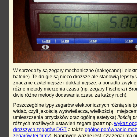
W sprzedaży są zegary mechaniczne (nakręcane) i elektr
baterie). Te drugie są nieco droższe ale stanowią lepszy
znacznie czytelniejsze i dokładniejsze, a ponadto zwykle
różne metody mierzenia czasu (np. zegary Fischera i Bron
dwie różne metody dodawania czasu za każdy ruch).
Poszczególne typy zegarów elektronicznych różnią się (p
widać, czyli jakością wyświetlacza, wielkością i miejsce
umieszczenia przycisków oraz ogólną estetyką)
ilością 
różnych możliwych ustawień zegara (patrz np.
wykaz opc
droższych zegarów DGT
a także
ogólne porównanie moż
zegarów tej firmy
). Naprawdę ważne jest, czy zegar ma o