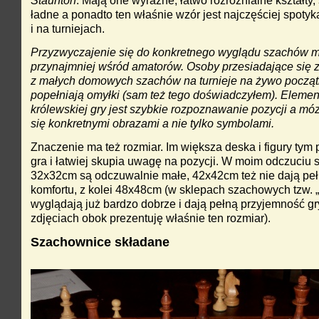
ładne a ponadto ten właśnie wzór jest najczęściej spoty
i na turniejach.
Przyzwyczajenie się do konkretnego wyglądu szachów
m
przynajmniej wśród amatorów. Osoby przesiadające się
z
z małych domowych szachów
na turnieje na żywo począ
popełniają omyłki (sam też tego doświadczyłem). Eleme
królewskiej gry jest szybkie rozpoznawanie pozycji a mó
się konkretnymi obrazami a nie tylko symbolami.
Znaczenie ma też rozmiar. Im większa deska i figury tym 
gra i łatwiej skupia uwagę na pozycji. W moim odczuciu 
32x32cm są odczuwalnie małe, 42x42cm też nie dają pe
komfortu, z kolei 48x48cm (w sklepach szachowych tzw. „
wyglądają już bardzo dobrze i dają pełną przyjemność gr
zdjęciach obok prezentuję właśnie ten rozmiar).
Szachownice składane