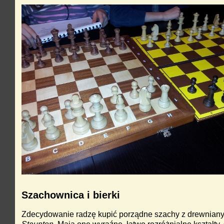
Szachownica i bierki
Zdecydowanie radzę kupić porządne szachy z drewniany
Staunton
. Mają one wyraźne, łatwo rozróżnialne kształty,