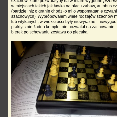
szachów, które pozwalałyby na w miarę wygodne
przeno
w miejscach takich jak ławka na placu zabaw, autobus c
(bardziej niż o granie chodziło mi o wspomaganie czytan
szachowych). Wypróbowałem wiele rodzajów szachów 
lub wtykanych, w większości były niewyraźne i niewygod
praktycznie żaden komplet nie pozwalał na zachowanie 
bierek po schowaniu zestawu do plecaka.