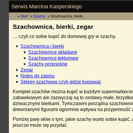
Serwis Marcina Kasperskiego
Start
Szachy
Szachownica, bierki,
Szachownica, bierki, zegar
… czyli co sobie kupić do domowej gry w szachy.
Szachownica i bierki
Szachownice składane
Szachownice tekturowe
Szachy przenośne
Zegar
Notes do zapisu
Sklepy szachowe czyli gdzie kupować
Komplet szachów można kupić w każdym supermarkecie 
zabawkowym ale zazwyczaj są to zestawy małe, brzydkie
dziwacznymi bierkami. Tymczasem porządna szachownic
drewnianymi figurami ogromnie wpływa na przyjemność z
Poniżej parę słów o tym, jakie szachy warto sobie kupić, 
jeszcze może się przydać.