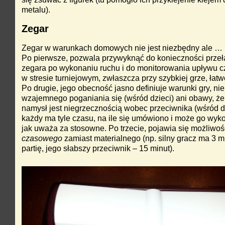
metalu).
Zegar
Zegar w warunkach domowych nie jest niezbędny ale … p
Po pierwsze, pozwala przywyknąć do konieczności przeł
zegara po wykonaniu ruchu i do monitorowania upływu c
w stresie turniejowym, zwłaszcza przy szybkiej grze, łat
Po drugie, jego obecność jasno definiuje warunki gry, ni
wzajemnego poganiania się (wśród dzieci) ani obawy, że
namysł jest niegrzecznością wobec przeciwnika (wśród d
każdy ma tyle czasu, na ile się umówiono i może go wyko
jak uważa za stosowne. Po trzecie, pojawia się możliw
czasowego
zamiast materialnego (np. silny gracz ma 3 m
partię, jego słabszy przeciwnik – 15 minut).