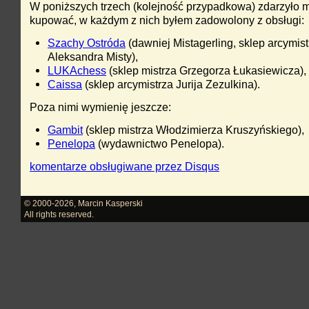
W poniższych trzech (kolejność przypadkowa) zdarzyło m
kupować, w każdym z nich byłem zadowolony z obsługi:
Szachy Ostróda
(dawniej Mistagerling, sklep arcymist
Aleksandra Misty),
LUKAchess
(sklep mistrza Grzegorza Łukasiewicza),
Caissa
(sklep arcymistrza Jurija Zezulkina).
Poza nimi wymienię jeszcze:
Gambit
(sklep mistrza Włodzimierza Kruszyńskiego),
Penelopa
(wydawnictwo Penelopa).
komentarze obsługiwane przez
Disqus
© 2000-2026
,
Marcin Kasperski
All rights reserved.