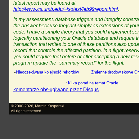
latest report may be found at
http://www.cs.umb.edu/~isotest/feb99report.html
.
In my assessment, database triggers and integrity constra
the answer because they act simply as extensions of you
code. I have a simple theory that you could implement seri
logically partititioning your Oracle database and require t
transaction that writes to one of these partitions also upd
record that controls the affected partition. In a flight reser
you could require that before or after accepting a new res
program update the "summary record" for the flight.
«
Nieoczekiwana kolejność rekordów
Zmienne środowiskowe Ora
↑
Kilka porad na temat Oracle
komentarze obsługiwane przez
Disqus
© 2000-2026
,
Marcin Kasperski
All rights reserved.