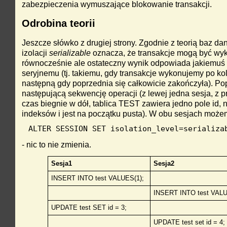
zabezpieczenia wymuszające blokowanie transakcji.
Odrobina teorii
Jeszcze słówko z drugiej strony. Zgodnie z teorią baz da
izolacji
serializable
oznacza, że transakcje mogą być w
równocześnie ale ostateczny wynik odpowiada jakiemuś
seryjnemu (tj. takiemu, gdy transakcje wykonujemy po ko
następną gdy poprzednia się całkowicie zakończyła). Po
następującą sekwencję operacji (z lewej jedna sesja, z p
czas biegnie w dół, tablica TEST zawiera jedno pole id, 
indeksów i jest na początku pusta). W obu sesjach moż
ALTER SESSION SET isolation_level=serializa
- nic to nie zmienia.
Sesja1
Sesja2
INSERT INTO test VALUES(1);
INSERT INTO test VALU
UPDATE test SET id = 3;
UPDATE test set id = 4;