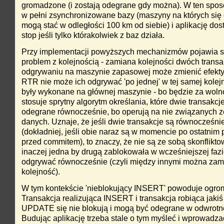
gromadzone (i zostają odegrane gdy można). W ten spo
w pełni zsynchronizowane bazy (maszyny na których się
mogą stać w odległości 100 km od siebie) i aplikację do
stop jeśli tylko którakolwiek z baz działa.
Przy implementacji powyższych mechanizmów pojawia si
problem z kolejnością - zamiana kolejności dwóch transak
odgrywaniu na maszynie zapasowej może zmienić efekty i
RTR nie może ich odgrywać 'po jednej' w tej samej kolejn
były wykonane na głównej maszynie - bo będzie za woln
stosuje sprytny algorytm określania, które dwie transakc
odegrane równocześnie, bo operują na nie związanych 
danych. Uznaje, że jeśli dwie transakcje są równocześni
(dokładniej, jeśli obie naraz są w momencie po ostatnim 
przed commitem), to znaczy, że nie są ze sobą skonflikt
inaczej jedna by drugą zablokowała w wcześniejszej fazie
odgrywać równocześnie (czyli między innymi można zami
kolejność).
W tym kontekście 'nieblokujący INSERT' powoduje ogro
Transakcja realizująca INSERT i transakcja robiąca jaki
UPDATE się nie blokują i mogą być odegrane w odwrotne
Budując aplikację trzeba stale o tym myśleć i wprowadz