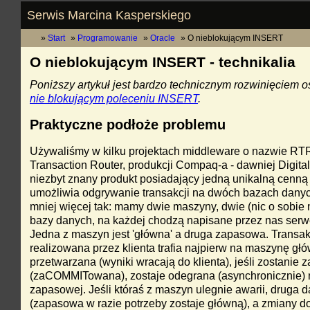
Serwis Marcina Kasperskiego
Start
Programowanie
Oracle
O nieblokującym INSERT
O nieblokującym INSERT - technikalia
Poniższy artykuł jest bardzo technicznym rozwinięciem 
nie blokującym poleceniu INSERT
.
Praktyczne podłoże problemu
Używaliśmy w kilku projektach middleware o nazwie RTR
Transaction Router, produkcji Compaq-a - dawniej Digitala
niezbyt znany produkt posiadający jedną unikalną cenną
umożliwia odgrywanie transakcji na dwóch bazach danych
mniej więcej tak: mamy dwie maszyny, dwie (nic o sobie 
bazy danych, na każdej chodzą napisane przez nas serwer
Jedna z maszyn jest 'główna' a druga zapasowa. Transak
realizowana przez klienta trafia najpierw na maszynę głó
przetwarzana (wyniki wracają do klienta), jeśli zostanie 
(zaCOMMITowana), zostaje odegrana (asynchronicznie)
zapasowej. Jeśli któraś z maszyn ulegnie awarii, druga da
(zapasowa w razie potrzeby zostaje główną), a zmiany d