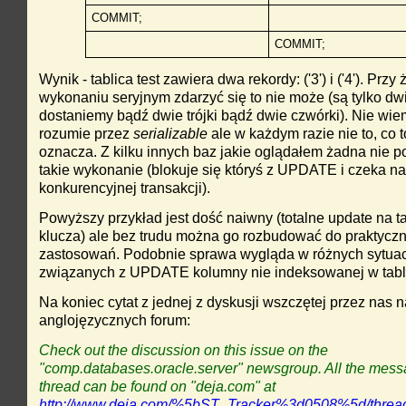
COMMIT;
COMMIT;
Wynik - tablica test zawiera dwa rekordy: ('3') i ('4'). Prz
wykonaniu seryjnym zdarzyć się to nie może (są tylko dw
dostaniemy bądź dwie trójki bądź dwie czwórki). Nie wie
rozumie przez
serializable
ale w każdym razie nie to, co 
oznacza. Z kilku innych baz jakie oglądałem żadna nie 
takie wykonanie (blokuje się któryś z UPDATE i czeka na
konkurencyjnej transakcji).
Powyższy przykład jest dość naiwny (totalne update na ta
klucza) ale bez trudu można go rozbudować do praktycz
zastosowań. Podobnie sprawa wygląda w różnych sytua
związanych z UPDATE kolumny nie indeksowanej w tabli
Na koniec cytat z jednej z dyskusji wszczętej przez nas n
anglojęzycznych forum:
Check out the discussion on this issue on the
"comp.databases.oracle.server" newsgroup. All the messa
thread can be found on "deja.com" at
http://www.deja.com/%5bST_Tracker%3d0508%5d/threa