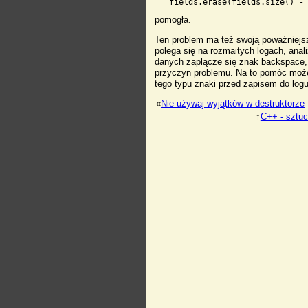
pomogła.
Ten problem ma też swoją poważniejs
polega się na rozmaitych logach, anal
danych zaplącze się znak backspace,
przyczyn problemu. Na to pomóc może 
tego typu znaki przed zapisem do logu
«
Nie używaj wyjątków w destruktorze
↑
C++ - sztuc