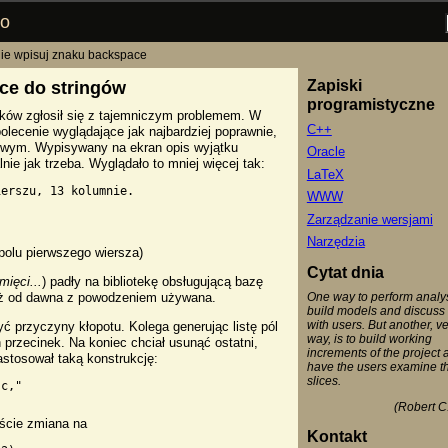
go
ie wpisuj znaku backspace
Zapiski
ce do stringów
programistyczne
ików zgłosił się z tajemniczym problemem. W
C++
ecenie wyglądające jak najbardziej poprawnie,
iowym. Wypisywany na ekran opis wyjątku
Oracle
ie jak trzeba. Wyglądało to mniej więcej tak:
LaTeX
erszu, 13 kolumnie.

WWW
Zarządzanie wersjami
Narzędzia
polu pierwszego wiersza)
Cytat dnia
ięci...
) padły na bibliotekę obsługującą bazę
ież od dawna z powodzeniem używana.
One way to perform analysi
build models and discuss
with users. But another, ve
yć przyczyny kłopotu. Kolega generując listę pól
way, is to build working
 przecinek. Na koniec chciał usunąć ostatni,
increments of the project 
astosował taką konstrukcję:
have the users examine t
slices.
c,"

(Robert C.
iście zmiana na
Kontakt