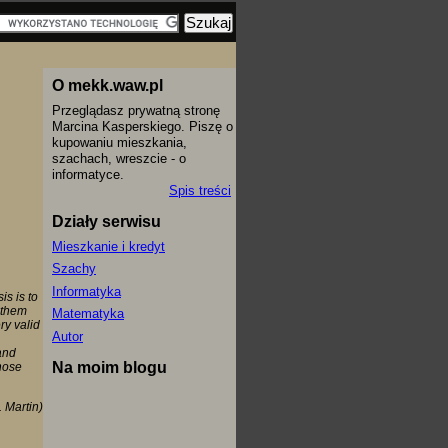
O mekk.waw.pl
Przeglądasz prywatną stronę
Marcina Kasperskiego. Piszę o
kupowaniu mieszkania,
szachach, wreszcie - o
informatyce.
Spis treści
Działy serwisu
Mieszkanie i kredyt
Szachy
Informatyka
s is to
 them
Matematyka
ry valid
Autor
and
Na moim blogu
hose
 Martin)