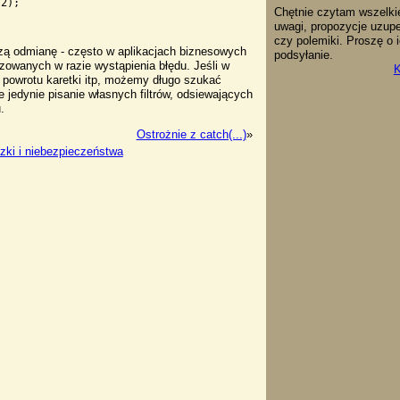
Chętnie czytam wszelki
uwagi, propozycje uzupe
czy polemiki. Proszę o 
zą odmianę - często w aplikacjach biznesowych
podsyłanie.
izowanych w razie wystąpienia błędu. Jeśli w
K
 powrotu karetki itp, możemy długo szukać
jedynie pisanie własnych filtrów, odsiewających
.
Ostrożnie z catch(...)
»
zki i niebezpieczeństwa