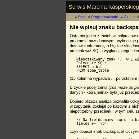
Serwis Marcina Kasperskie
Start
Programowanie
C++
N
Nie wpisuj znaku backspa
Ostatnio jeden z moich współpracown
programie bazodanowym, wykonując pol
dostawał informację o błędzie składn
prezentował SQLa wyglądającego idealn
   Nieoczekiwany znak ',' w 1 wi
   Polecenie SQL:

   SELECT a,b,c

(13 kolumna wypadała ... po ostatnim 
Brzydkie podejrzenia (
coś maże po pam
danych - która jednak była już przec
Dopiero bliższa analiza pozwoliła odkr
w zapytaniu doklejał po każdym z nich
niepotrzebny przecinek i w tym celu z
   // Na fields mamy napis "a,b,
czyli dopisał znak backspace! Oczyw