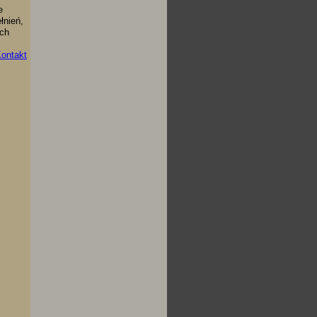
e
łnień,
ich
ontakt