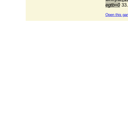
egtb=0
33.
Open this ga